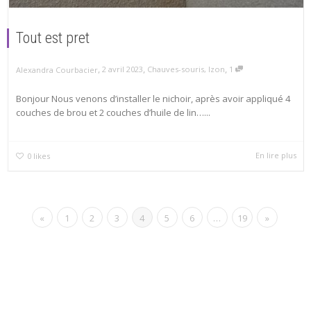
Tout est pret
,
,
,
2 avril 2023
Chauves-souris
,
Izon
1
Alexandra Courbacier
Bonjour Nous venons d’installer le nichoir, après avoir appliqué 4
couches de brou et 2 couches d’huile de lin…...
En lire plus
0
likes
«
1
2
3
4
5
6
…
19
»