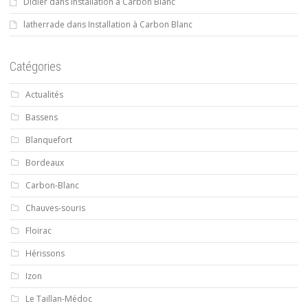
Didier
dans
Installation à Carbon Blanc
latherrade
dans
Installation à Carbon Blanc
Catégories
Actualités
Bassens
Blanquefort
Bordeaux
Carbon-Blanc
Chauves-souris
Floirac
Hérissons
Izon
Le Taillan-Médoc