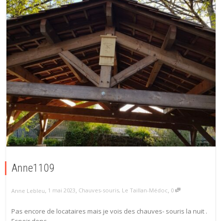
Anne1109
,
,
,
1 mai 2023
Chauves-souris
,
Le Taillan-Médoc
0
Anne Lebleu
Pas encore de locataires mais je vois des chauves- souris la nuit .
Espoir donc