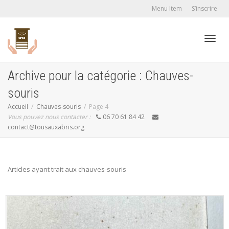
Menu Item
S’inscrire
Active
Archive pour la catégorie : Chauves-
souris
navig
Accueil
Chauves-souris
Page 4
Vous pouvez nous contacter :
06 70 61 84 42
contact@tousauxabris.org
Articles ayant trait aux chauves-souris