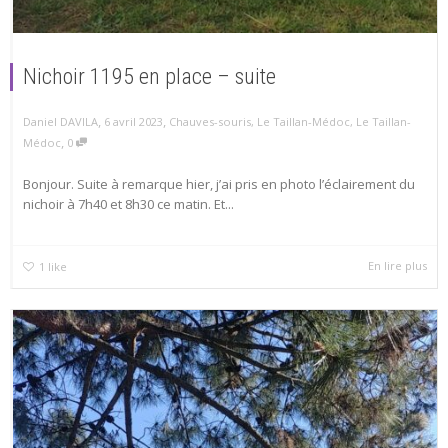
Nichoir 1195 en place – suite
,
,
6 avril 2023
Chauves-souris
,
Le Taillan-Médoc
,
Le Taillan-
Daniel DAVILA
,
Médoc
0
Bonjour. Suite à remarque hier, j’ai pris en photo l’éclairement du
nichoir à 7h40 et 8h30 ce matin. Et...
En lire plus
1
like