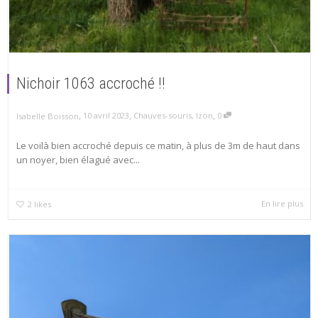
Nichoir 1063 accroché !!
,
,
,
10 avril 2023
Chauves-souris
,
Izon
0
Isabelle Boisson
Le voilà bien accroché depuis ce matin, à plus de 3m de haut dans
un noyer, bien élagué avec...
En lire plus
2
likes