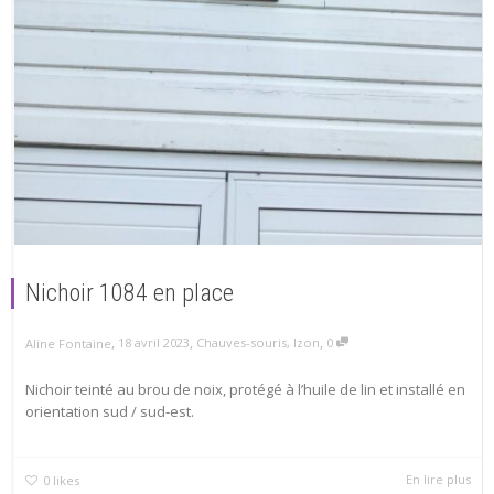
Nichoir 1084 en place
,
,
,
18 avril 2023
Chauves-souris
,
Izon
0
Aline Fontaine
Nichoir teinté au brou de noix, protégé à l’huile de lin et installé en
orientation sud / sud-est.
En lire plus
0
likes