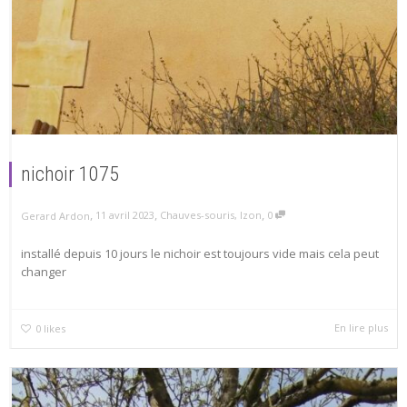
nichoir 1075
,
,
,
11 avril 2023
Chauves-souris
,
Izon
0
Gerard Ardon
installé depuis 10 jours le nichoir est toujours vide mais cela peut
changer
En lire plus
0
likes