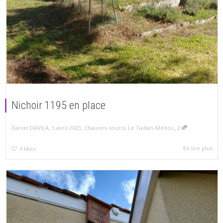
Nichoir 1195 en place
,
,
,
5 avril 2023
Chauves-souris
,
Le Taillan-Médoc
2
Daniel DAVILA
En lire plus
0
likes