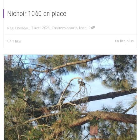
Nichoir 1060 en place
,
,
,
7 avril 2023
Chauves-souris
,
Izon
0
Régis Pelleau
En lire plus
1
like