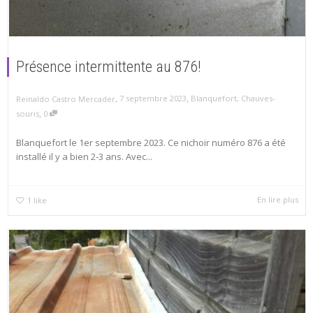
Présence intermittente au 876!
,
,
7 septembre 2023
Blanquefort
,
Chauves-
Reinaldo Castro Mercader
,
souris
0
Blanquefort le 1er septembre 2023. Ce nichoir numéro 876 a été
installé il y a bien 2-3 ans. Avec...
En lire plus
1
like