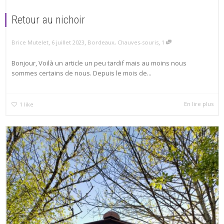
Retour au nichoir
,
,
,
6 juillet 2023
Bordeaux
,
Chauves-souris
1
Brice Mutelet
Bonjour, Voilà un article un peu tardif mais au moins nous
sommes certains de nous. Depuis le mois de...
En lire plus
1
like