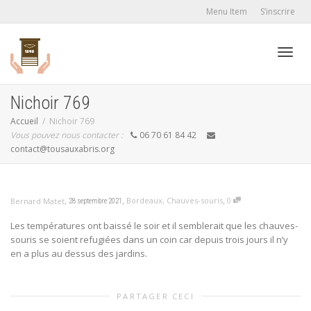
Menu Item
S’inscrire
Active
Nichoir 769
Accueil
Nichoir 769
Vous pouvez nous contacter :
06 70 61 84 42
navig
contact@tousauxabris.org
,
,
,
Bordeaux
,
Chauves-souris
0
Bernard Matet
28 septembre 2021
Les températures ont baissé le soir et il semblerait que les chauves-
souris se soient refugiées dans un coin car depuis trois jours il n’y
en a plus au dessus des jardins.
PARTAGER CECI