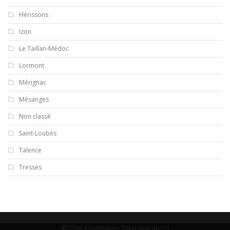
Hérissons
Izon
Le Taillan-Médoc
Lormont
Mérignac
Mésanges
Non classé
Saint-Loubès
Talence
Tresses
©2026 Association Tous aux abris!