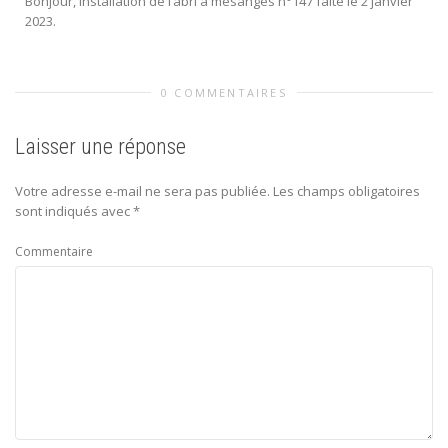
Bonjour, Installation de l’abri à mésanges n°147 faite le 2 janvier
2023.
0 COMMENTAIRES
Laisser une réponse
Votre adresse e-mail ne sera pas publiée.
Les champs obligatoires
sont indiqués avec
*
Commentaire