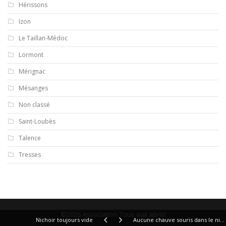
Hérissons
Izon
Le Taillan-Médoc
Lormont
Mérignac
Mésanges
Non classé
Saint-Loubès
Talence
Tresses
©2026 Association Tous aux abris!
Nichoir toujours vide
Aucune chauve souris dans le nichoir