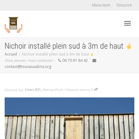
Menu Item
S’inscrire
Active
Nichoir installé plein sud à 3m de haut
Accueil
Nichoir installé plein sud à 3m de haut
Vous pouvez nous contacter :
06 70 61 84 42
navig
contact@tousauxabris.org
,
,
,
Blanquefort
,
Chauves-souris
0
Vincent Gil
3 mars 2021