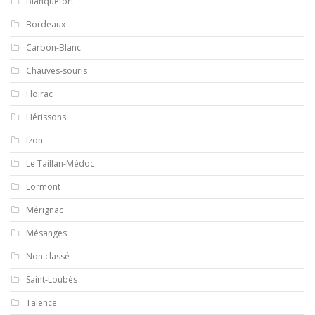
Blanquefort
Bordeaux
Carbon-Blanc
Chauves-souris
Floirac
Hérissons
Izon
Le Taillan-Médoc
Lormont
Mérignac
Mésanges
Non classé
Saint-Loubès
Talence