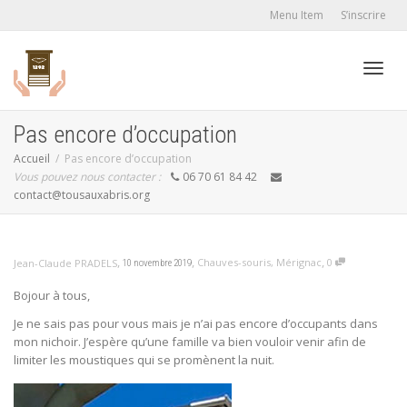
Menu Item
S’inscrire
Active
Pas encore d’occupation
Accueil
Pas encore d’occupation
Vous pouvez nous contacter :
06 70 61 84 42
navig
contact@tousauxabris.org
,
,
,
Chauves-souris
,
Mérignac
0
Jean-Claude PRADELS
10 novembre 2019
Bojour à tous,
Je ne sais pas pour vous mais je n’ai pas encore d’occupants dans
mon nichoir. J’espère qu’une famille va bien vouloir venir afin de
limiter les moustiques qui se promènent la nuit.